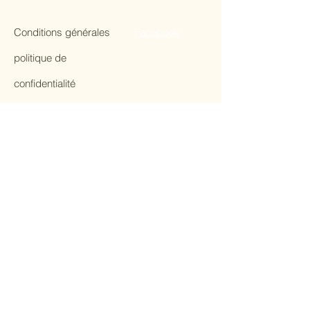
Conditions générales
Facebook
politique de
confidentialité
Politique d'expédition
Politique de
remboursement
Politique de cookies
Instagram
Twitter
Pinterest
Mentions légales